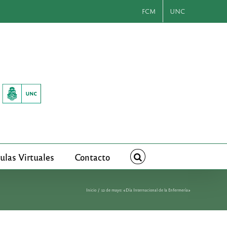
FCM
UNC
ulas Virtuales
Contacto
Inicio
12 de mayo: «Día Internacional de la Enfermería»