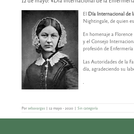
12 de mayo: «Día Internacional de la Enfermerí
El
Día Internacional de 
Nightingale, de quien es
En homenaje a Florence 
y el Consejo Internacio
profesión de Enfermería
Las Autoridades de la F
día, agradeciendo su la
.
Por
sebavargas
|
12 mayo - 2020
|
Sin categoría