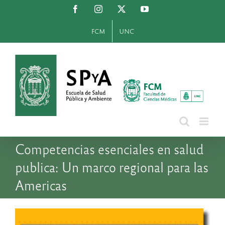
Saltar
Facebook
Instagram
X
YouTube
al
contenido
FCM
UNC
Competencias esenciales en salud
publica: Un marco regional para las
Americas