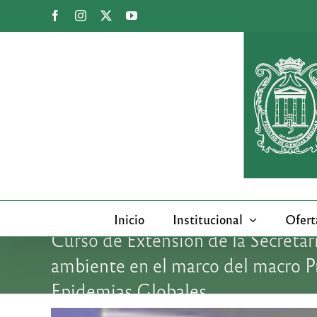
Saltar
Facebook
Instagram
X
YouTube
al
contenido
Inicio
Institucional
Ofert
Curso de Extensión de la Secretari
ambiente en el marco del macro P
Epidemias Globales