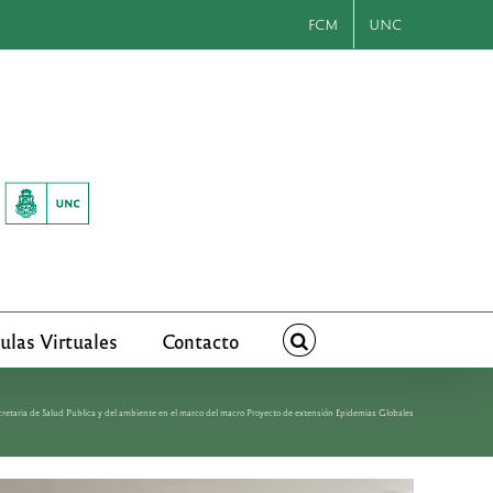
FCM
UNC
ulas Virtuales
Contacto
cretaria de Salud Publica y del ambiente en el marco del macro Proyecto de extensión Epidemias Globales