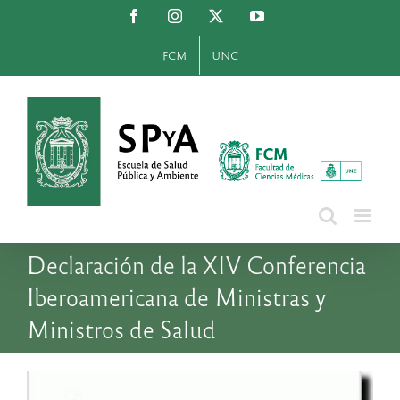
Saltar
Facebook
Instagram
X
YouTube
al
contenido
FCM
UNC
Declaración de la XIV Conferencia
Iberoamericana de Ministras y
Ministros de Salud