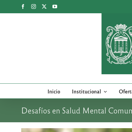
Saltar
Facebook
Instagram
X
YouTube
al
contenido
Inicio
Institucional
Ofert
Desafíos en Salud Mental Comunit