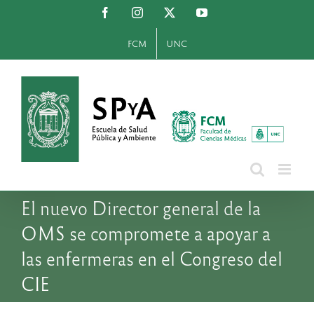
Saltar
Facebook
Instagram
X
YouTube
al
contenido
FCM
UNC
El nuevo Director general de la
OMS se compromete a apoyar a
las enfermeras en el Congreso del
CIE