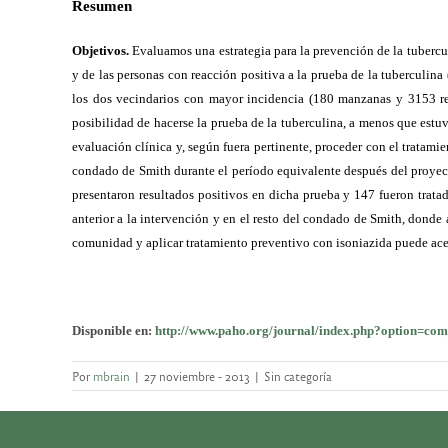
Resumen
Objetivos.
Evaluamos una estrategia para la prevención de la tuberc
y de las personas con reacción positiva a la prueba de la tubercul
los dos vecindarios con mayor incidencia (180 manzanas y 3153 resi
posibilidad de hacerse la prueba de la tuberculina, a menos que estuv
evaluación clínica y, según fuera pertinente, proceder con el tratami
condado de Smith durante el período equivalente después del proye
presentaron resultados positivos en dicha prueba y 147 fueron trata
anterior a la intervención y en el resto del condado de Smith, donde
comunidad y aplicar tratamiento preventivo con isoniazida puede acel
Disponible en:
http://www.paho.org/journal/
index.php?option=c
Por
mbrain
|
27 noviembre - 2013
|
Sin categoría