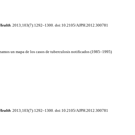
Health
. 2013;103(7):1292–1300. doi:10.2105/AJPH.2012.300781
zamos un mapa de los casos de tuberculosis notificados (1985–1995)
Health
. 2013;103(7):1292–1300. doi:10.2105/AJPH.2012.300781