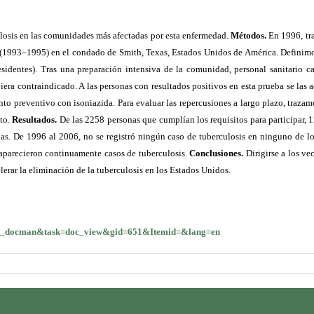
ulosis en las comunidades más afectadas por esta enfermedad.
Métodos.
En 1996, tr
ina (1993–1995) en el condado de Smith, Texas, Estados Unidos de América. Defini
dentes). Tras una preparación intensiva de la comunidad, personal sanitario cap
iera contraindicado. A las personas con resultados positivos en esta prueba se las 
ento preventivo con isoniazida. Para evaluar las repercusiones a largo plazo, trazam
cto.
Resultados.
De las 2258 personas que cumplían los requisitos para participar, 
das. De 1996 al 2006, no se registró ningún caso de tuberculosis en ninguno de los
 aparecieron continuamente casos de tuberculosis.
Conclusiones.
Dirigirse a los ve
erar la eliminación de la tuberculosis en los Estados Unidos.
om_docman&
task=doc_view&gid=651&Itemid=&
lang=en