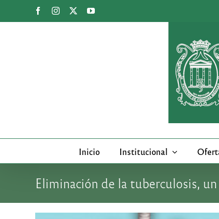
Saltar
Facebook
Instagram
X
YouTube
al
contenido
Inicio
Institucional
Ofert
Eliminación de la tuberculosis, un