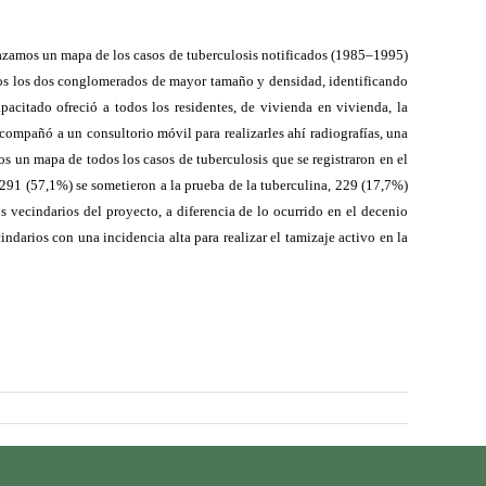
azamos un mapa de los casos de tuberculosis notificados (1985–1995)
mos los dos conglomerados de mayor tamaño y densidad, identificando
acitado ofreció a todos los residentes, de vivienda en vivienda, la
acompañó a un consultorio móvil para realizarles ahí radiografías, una
os un mapa de todos los casos de tuberculosis que se registraron en el
1291 (57,1%) se sometieron a la prueba de la tuberculina, 229 (17,7%)
 vecindarios del proyecto, a diferencia de lo ocurrido en el decenio
cindarios con una incidencia alta para realizar el tamizaje activo en la