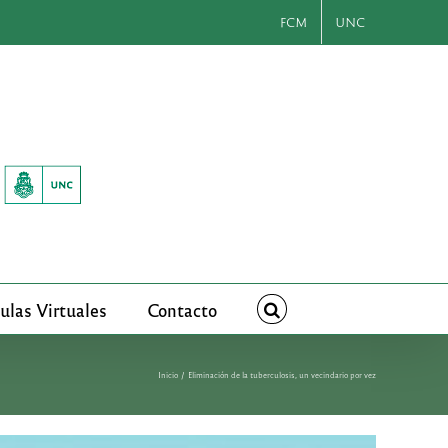
FCM
UNC
ulas Virtuales
Contacto
Inicio
Eliminación de la tuberculosis, un vecindario por vez