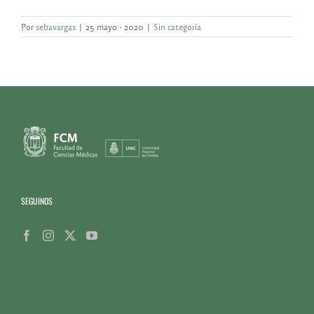
Por
sebavargas
|
25 mayo - 2020
|
Sin categoría
SEGUINOS