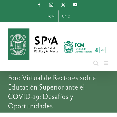
Saltar
Facebook
Instagram
X
YouTube
al
contenido
FCM
UNC
Foro Virtual de Rectores sobre
Educación Superior ante el
COVID-19: Desafíos y
Oportunidades