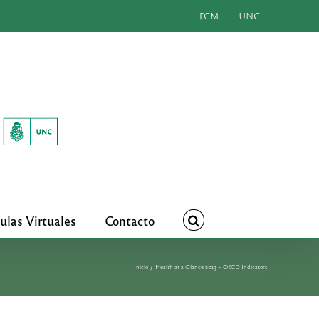
FCM
UNC
ulas Virtuales
Contacto
Inicio
Health at a Glance 2013 – OECD Indicators