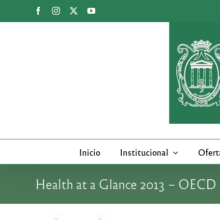
Saltar
Facebook
Instagram
X
YouTube
al
contenido
Inicio
Institucional
Ofert
Health at a Glance 2013 – OECD 