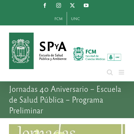
Saltar
Facebook
Instagram
X
YouTube
al
contenido
FCM
UNC
Jornadas 40 Aniversario – Escuela
de Salud Pública – Programa
Preliminar