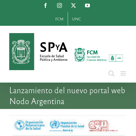
Saltar
Facebook
Instagram
X
YouTube
al
contenido
FCM
UNC
Lanzamiento del nuevo portal web
Nodo Argentina