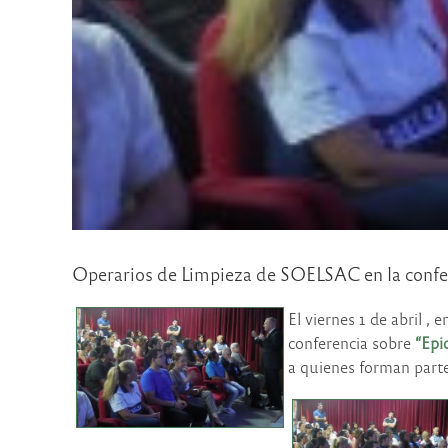
Operarios de Limpieza de SOELSAC en la confer
El viernes 1 de abril ,
conferencia sobre
“Epi
a quienes forman part