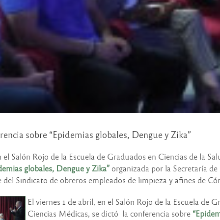
encia sobre “Epidemias globales, Dengue y Zika”
 en el Salón Rojo de la Escuela de Graduados en Ciencias de la Sal
demias globales, Dengue y Zika”
organizada por la Secretaría d
e del Sindicato de obreros empleados de limpieza y afines de 
El viernes 1 de abril, en el Salón Rojo de la Escuela de 
Ciencias Médicas, se dictó la conferencia sobre
“Epidem