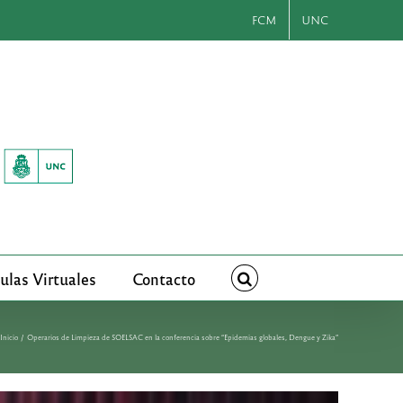
FCM
UNC
ulas Virtuales
Contacto
Inicio
Operarios de Limpieza de SOELSAC en la conferencia sobre “Epidemias globales, Dengue y Zika”