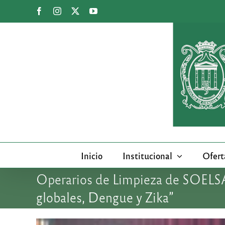
Saltar
Facebook
Instagram
X
YouTube
al
contenido
Inicio
Institucional
Ofert
Operarios de Limpieza de SOELSA
globales, Dengue y Zika”