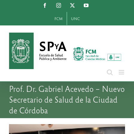
Saltar
Facebook
Instagram
X
YouTube
al
contenido
FCM
UNC
Prof. Dr. Gabriel Acevedo – Nuevo
Secretario de Salud de la Ciudad
de Córdoba