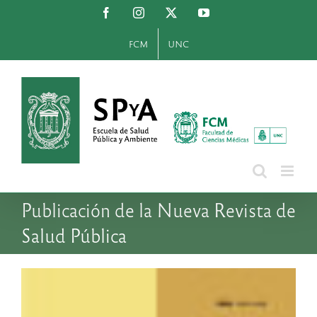
Saltar
Facebook
Instagram
X
YouTube
al
contenido
FCM
UNC
Publicación de la Nueva Revista de
Salud Pública