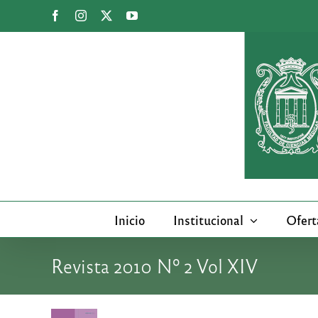
Saltar
Facebook
Instagram
X
YouTube
al
contenido
Inicio
Institucional
Ofert
Revista 2010 Nº 2 Vol XIV