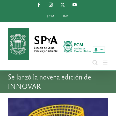
Saltar
Facebook
Instagram
X
YouTube
al
contenido
FCM
UNC
Se lanzó la novena edición de
INNOVAR