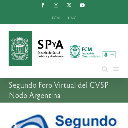
Saltar
Facebook
Instagram
X
YouTube
al
contenido
FCM
UNC
Segundo Foro Virtual del CVSP
Nodo Argentina