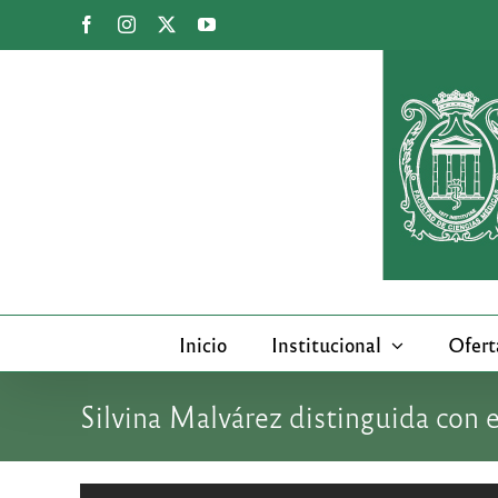
Saltar
Facebook
Instagram
X
YouTube
al
contenido
Inicio
Institucional
Ofert
Silvina Malvárez distinguida con 