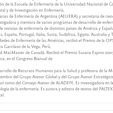
ión de la Escuela de Enfermería de la Universidad Nacional de
tal y de Investigación en Enfermería.
arias de Enfermería de Argentina (AEUERA) y secretaria de cienc
vestigadora y mentora de varios programas de desarrollo de enfe
de revistas de enfermería de distintos países de América y España
, España, Portugal, Italia, Suiza, Sudáfrica, Egipto, Australia y T
de Redes de Enfermería de las Américas, recibió el Premio de la 
a Garcilaso de la Vega, Perú́,
dad MacMaster de Canadá. Recibió el Premio Susana Espino otor
ica, en el Congreso Bianual de
arrollo de Recursos Humanos para la Salud y profesora de la Ma
miembro del Grupo Asesor Global y del Grupo Asesor Estratégic
así como del Consejo Asesor de ALADEFE. Es investigadora en la
ología de la enfermería. Es autora y editora de textos del PALTEX
al.