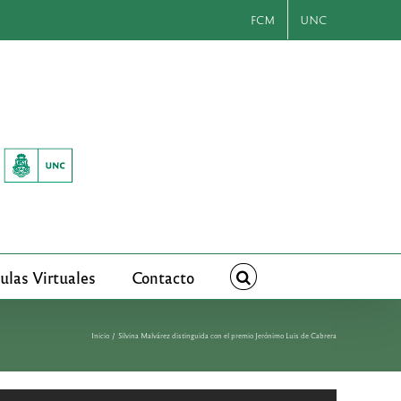
FCM
UNC
ulas Virtuales
Contacto
Inicio
Silvina Malvárez distinguida con el premio Jerónimo Luis de Cabrera