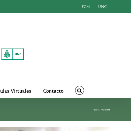
FCM
UNC
ulas Virtuales
Contacto
Inicio
webfcm