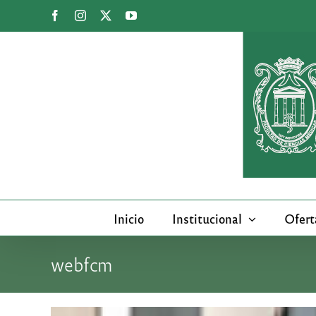
Saltar
Facebook
Instagram
X
YouTube
al
contenido
Inicio
Institucional
Ofert
webfcm