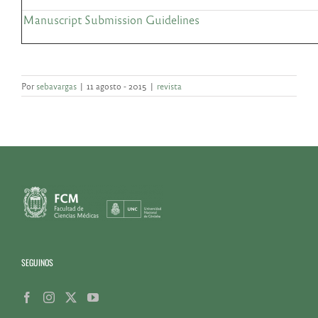
Manuscript Submission Guidelines
Por
sebavargas
|
11 agosto - 2015
|
revista
SEGUINOS