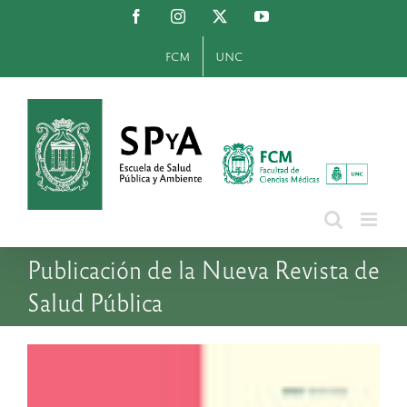
Saltar
Facebook
Instagram
X
YouTube
al
contenido
FCM
UNC
Publicación de la Nueva Revista de
Salud Pública