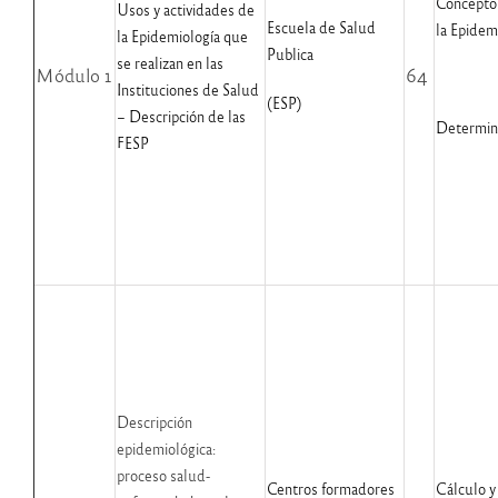
Conceptos
Usos y actividades de
Escuela de Salud
la Epidem
la Epidemiología que
Publica
se realizan en las
Módulo 1
64
Instituciones de Salud
(ESP)
– Descripción de las
Determina
FESP
Descripción
epidemiológica:
proceso salud-
Centros formadores
Cálculo y 