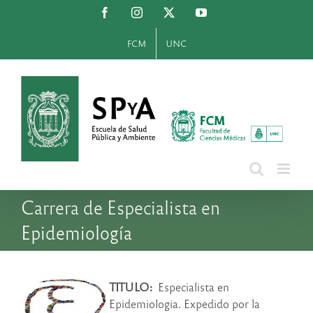
Saltar
Facebook
Instagram
X
YouTube
al
contenido
FCM
UNC
Carrera de Especialista en
Epidemiología
TITULO:
Especialista en
Epidemiologia. Expedido por la