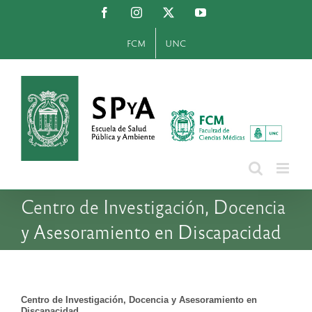
Saltar
Facebook
Instagram
X
YouTube
al
contenido
FCM
UNC
Centro de Investigación, Docencia
y Asesoramiento en Discapacidad
Centro de Investigación, Docencia y Asesoramiento en
Discapacidad