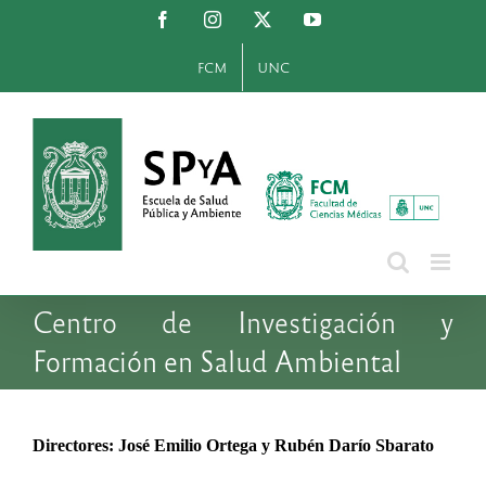
Saltar
Facebook
Instagram
X
YouTube
al
contenido
FCM
UNC
Centro de Investigación y
Formación en Salud Ambiental
Directores: José Emilio Ortega y Rubén Darío Sbarato