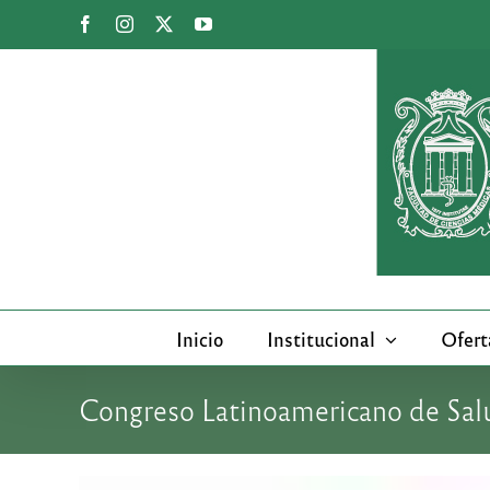
Saltar
Facebook
Instagram
X
YouTube
al
contenido
Inicio
Institucional
Ofert
Congreso Latinoamericano de Salu