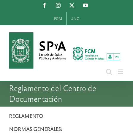
Saltar
Facebook
Instagram
X
YouTube
al
contenido
FCM
UNC
Reglamento del Centro de
Documentación
REGLAMENTO
NORMAS GENERALES: