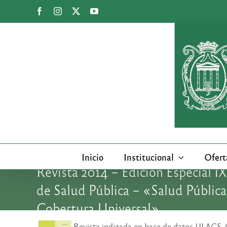
Saltar
Facebook
Instagram
X
YouTube
al
contenido
Inicio
Institucional
Ofert
Revista 2014 – Edición Especial I
de Salud Pública – «Salud Pública
Cobertura Universal»
Revista indizada en base de datos LILA