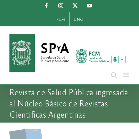
Saltar
Facebook
Instagram
X
YouTube
al
contenido
FCM
UNC
Revista de Salud Pública ingresada
al Núcleo Básico de Revistas
Científicas Argentinas